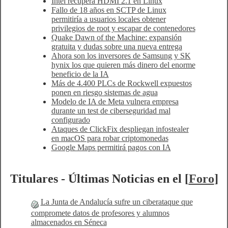
Intel recupera HDMI 2.1 en Linux
Fallo de 18 años en SCTP de Linux
permitiría a usuarios locales obtener
privilegios de root y escapar de contenedores
Quake Dawn of the Machine: expansión
gratuita y dudas sobre una nueva entrega
Ahora son los inversores de Samsung y SK
hynix los que quieren más dinero del enorme
beneficio de la IA
Más de 4.400 PLCs de Rockwell expuestos
ponen en riesgo sistemas de agua
Modelo de IA de Meta vulnera empresa
durante un test de ciberseguridad mal
configurado
Ataques de ClickFix despliegan infostealer
en macOS para robar criptomonedas
Google Maps permitirá pagos con IA
Titulares - Últimas Noticias en el [
Foro
]
La Junta de Andalucía sufre un ciberataque que
compromete datos de profesores y alumnos
almacenados en Séneca