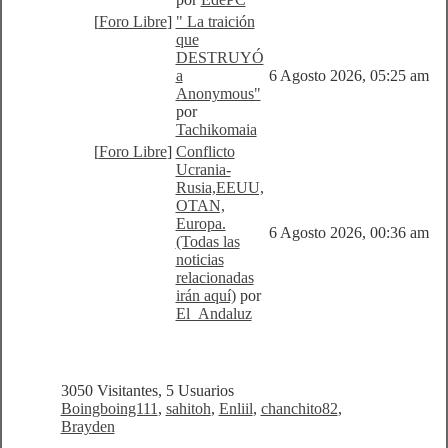
[
Foro Libre
]
" La traición
que
DESTRUYÓ
a
6 Agosto 2026, 05:25 am
Anonymous"
por
Tachikomaia
[
Foro Libre
]
Conflicto
Ucrania-
Rusia,EEUU,
OTAN,
Europa.
6 Agosto 2026, 00:36 am
(Todas las
noticias
relacionadas
irán aquí)
por
El_Andaluz
3050 Visitantes, 5 Usuarios
Boingboing111
,
sahitoh
,
Enliil
,
chanchito82
,
Brayden