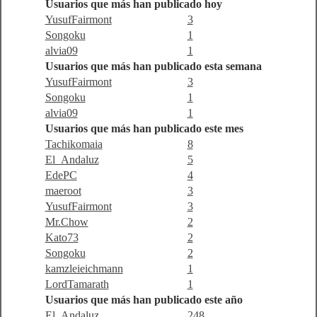
Usuarios que más han publicado hoy
YusufFairmont
3
Songoku
1
alvia09
1
Usuarios que más han publicado esta semana
YusufFairmont
3
Songoku
1
alvia09
1
Usuarios que más han publicado este mes
Tachikomaia
8
El_Andaluz
5
EdePC
4
maeroot
3
YusufFairmont
3
Mr.Chow
2
Kato73
2
Songoku
2
kamzleieichmann
1
LordTamarath
1
Usuarios que más han publicado este año
El_Andaluz
248