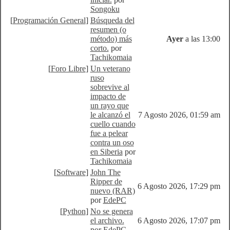
Songoku
[
Programación General
]
Búsqueda del
resumen (o
método) más
Ayer
a las 13:00
corto.
por
Tachikomaia
[
Foro Libre
]
Un veterano
ruso
sobrevive al
impacto de
un rayo que
le alcanzó el
7 Agosto 2026, 01:59 am
cuello cuando
fue a pelear
contra un oso
en Siberia
por
Tachikomaia
[
Software
]
John The
Ripper de
6 Agosto 2026, 17:29 pm
nuevo (RAR)
por
EdePC
[
Python
]
No se genera
el archivo.
6 Agosto 2026, 17:07 pm
por
EdePC