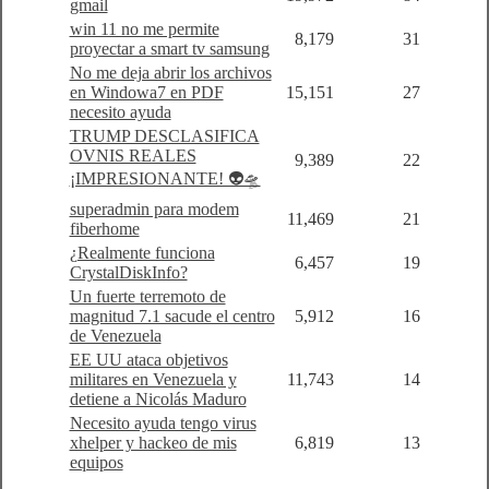
gmail
win 11 no me permite
8,179
31
proyectar a smart tv samsung
No me deja abrir los archivos
en Windowa7 en PDF
15,151
27
necesito ayuda
TRUMP DESCLASIFICA
OVNIS REALES
9,389
22
¡IMPRESIONANTE! 👽🛸
superadmin para modem
11,469
21
fiberhome
¿Realmente funciona
6,457
19
CrystalDiskInfo?
Un fuerte terremoto de
magnitud 7.1 sacude el centro
5,912
16
de Venezuela
EE UU ataca objetivos
militares en Venezuela y
11,743
14
detiene a Nicolás Maduro
Necesito ayuda tengo virus
xhelper y hackeo de mis
6,819
13
equipos