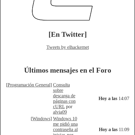
[En Twitter]
Tweets by elhackernet
Últimos mensajes en el Foro
[
Programación General
]
Consulta
sobre
descarga de
Hoy a las
14:07
páginas con
cURL
por
alvia09
[
Windows
]
Windows 10
me pidió una
contraseña al
Hoy a las
11:09
iniciar.
por