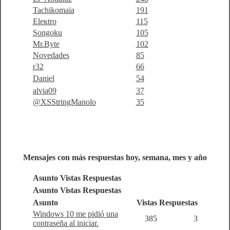
Tachikomaia
191
Eleкtro
115
Songoku
105
Mr.Byte
102
Novedades
85
r32
66
Danielㅤ
54
alvia09
37
@XSStringManolo
35
Mensajes con más respuestas hoy, semana, mes y año
Asunto
Vistas
Respuestas
Asunto
Vistas
Respuestas
Asunto
Vistas
Respuestas
Windows 10 me pidió una
385
3
contraseña al iniciar.