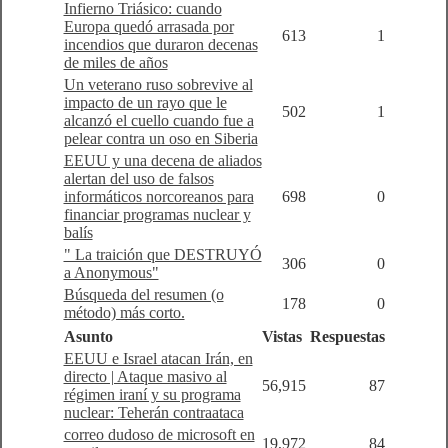
Infierno Triásico: cuando
Europa quedó arrasada por
613
1
incendios que duraron decenas
de miles de años
Un veterano ruso sobrevive al
impacto de un rayo que le
502
1
alcanzó el cuello cuando fue a
pelear contra un oso en Siberia
EEUU y una decena de aliados
alertan del uso de falsos
informáticos norcoreanos para
698
0
financiar programas nuclear y
balís
" La traición que DESTRUYÓ
306
0
a Anonymous"
Búsqueda del resumen (o
178
0
método) más corto.
Asunto
Vistas
Respuestas
EEUU e Israel atacan Irán, en
directo | Ataque masivo al
56,915
87
régimen iraní y su programa
nuclear: Teherán contraataca
correo dudoso de microsoft en
19,972
84